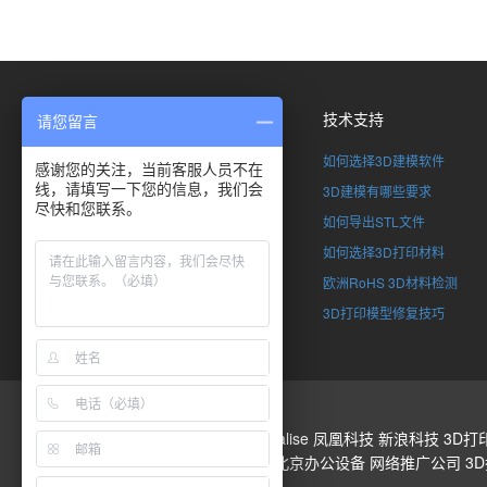
关于我们
技术支持
请您留言
了解SimpNeed
如何选择3D建模软件
感谢您的关注，当前客服人员不在
线，请填写一下您的信息，我们会
联系我们
3D建模有哪些要求
尽快和您联系。
全球合伙计划
如何导出STL文件
加入SimpNeed
如何选择3D打印材料
版权申明
欧洲RoHS 3D材料检测
企业资质
3D打印模型修复技巧
3D打印
Stratasys
Materialise
凤凰科技
新浪科技
3D打
3d建筑模型下载
五月花
北京办公设备
网络推广公司
3