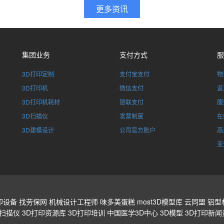
集团业务
支付方式
服
3D打印定制
支付宝支付
物
3D打印机
微信支付
返
3D打印机耗材
银联支付
服
3D扫描仪
发票制度
在
3D建模设计
公司官方账户
高
亚
印设备
找劳保网
机械设计工程师
味多美蛋糕
most3D模型库
云同盟
铝型
D扫描仪
3D打印资源库
3D打印培训
中国医学3D中心
3D模型
3D打印新闻