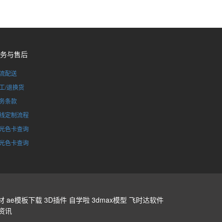
务与售后
流配送
工/退换货
务条款
线定制流程
光色卡查询
光色卡查询
材
ae模板下载
3D插件
自学啦
3dmax模型
飞时达软件
资讯