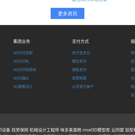
集团业务
支付方式
服
3D打印定制
支付宝支付
物
3D打印机
微信支付
返
3D打印机耗材
银联支付
服
3D扫描仪
发票制度
在
3D建模设计
公司官方账户
高
亚
印设备
找劳保网
机械设计工程师
味多美蛋糕
most3D模型库
云同盟
铝型