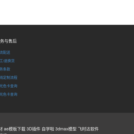
务与售后
流配送
工/退换货
务条款
线定制流程
光色卡查询
光色卡查询
材
ae模板下载
3D插件
自学啦
3dmax模型
飞时达软件