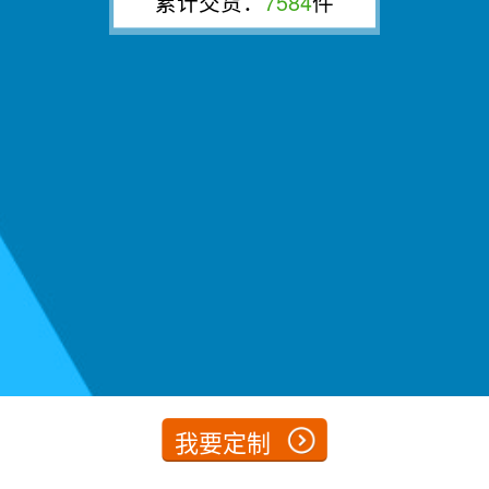
累计交货：
7584
件
我要定制